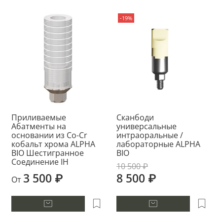
-19%
Приливаемые
Сканбоди
Абатменты на
универсальные
основании из Co-Cr
интраоральные /
кобальт хрома ALPHA
лабораторные ALPHA
BIO Шестигранное
BIO
Соединение IH
10 500 ₽
3 500 ₽
8 500 ₽
От