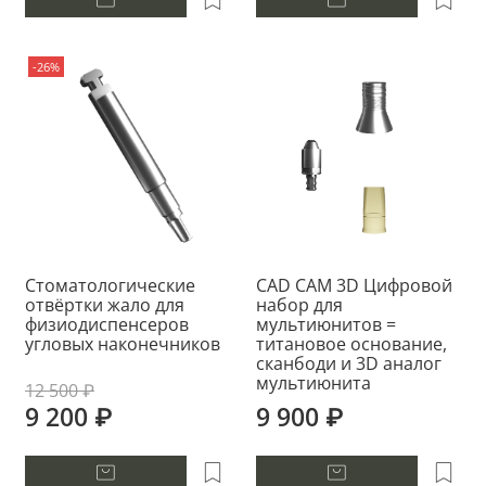
-26%
Стоматологические
CAD CAM 3D Цифровой
отвёртки жало для
набор для
физиодиспенсеров
мультиюнитов =
угловых наконечников
титановое основание,
сканбоди и 3D аналог
мультиюнита
12 500 ₽
9 200 ₽
9 900 ₽