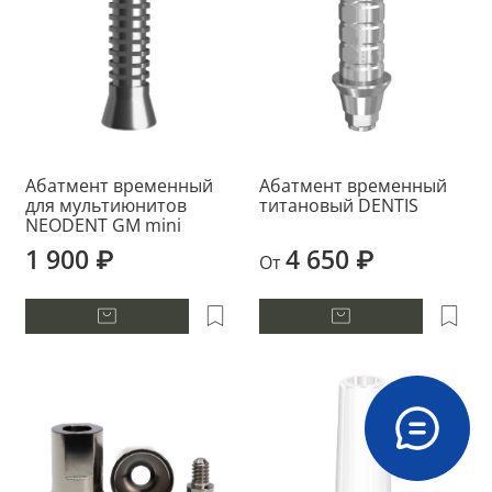
Абатмент временный
Абатмент временный
для мультиюнитов
титановый DENTIS
NEODENT GM mini
1 900 ₽
4 650 ₽
От