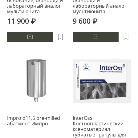
основание, сканбоди и
сканбоди и
лабораторный аналог
лабораторный аналог
мультиюнита
мультиюнита
11 900 ₽
9 600 ₽
Impro d11.5 pre-milled
InterOss
абатмент Импро
Костнопластический
ксеноматериал
губчатые гранулы для