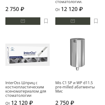
стоматологии.
2 750 ₽
12 120 ₽
От
InterOss Шприц с
Mis C1 SP и WP d11.5
костнопластическим
pre-milled абатменты
ксеноматериалом для
Мис
стоматологии
12 120 ₽
2 750 ₽
От