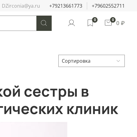
DZirconia@ya.ru
+79213661773
+79602552711
0
0
0 ₽
ой сестры в
гических клиник