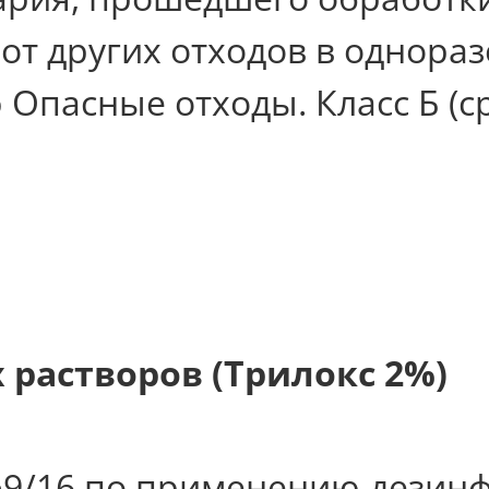
от других отходов в однора
пасные отходы. Класс Б (сро
 растворов (Трилокс 2%)
№9/16 по применению дезин