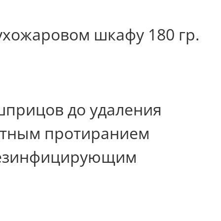
ухожаровом шкафу 180 гр.
шприцов до удаления
ратным протиранием
дезинфицирующим