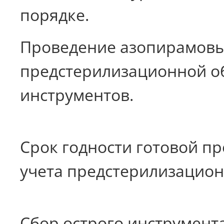
порядке.
Проведение азопирамовых
предстерилизационной об
инструментов.
Срок годности готовой пр
учета предстерилизацио
Сбор острого инструмент