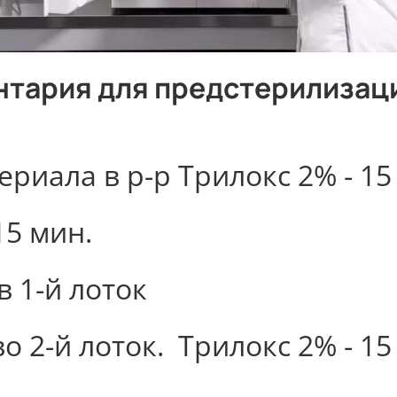
нтария для предстерилизац
риала в р-р Трилокс 2% - 15
15 мин.
в 1-й лоток
во 2-й лоток.
Трилокс 2% - 15