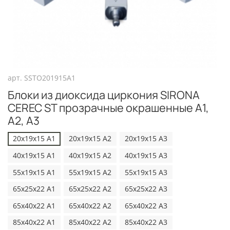
арт.
SSTO201915А1
Блоки из диоксида циркония SIRONA
CEREC ST прозрачные окрашенные А1,
А2, А3
20x19x15 А1
20x19x15 А2
20x19x15 А3
40x19x15 А1
40x19x15 А2
40x19x15 А3
55x19x15 А1
55x19x15 А2
55x19x15 А3
65x25x22 А1
65x25x22 А2
65x25x22 А3
65x40x22 А1
65x40x22 А2
65x40x22 А3
85x40x22 А1
85x40x22 А2
85x40x22 А3