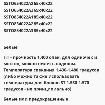
SSTO654022A2
65x40x22
SSTO654022A3
65x40x22
SSTO854022A1
85x40x22
SSTO854022A2
85x40x22
SSTO854022A3
85x40x22
Белые
НТ - прочность 1.400 опак, для одиночек и
мостов, можно пилить подковы.
Температура спекания 1.430-1.480 градусов
(либо можно также использовать
температуры для блоков ST 1.530-1.570
градусов - не принципиально)
Белые или предокрашенные