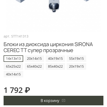
арт.
STT141313
Блоки из диоксида циркония SIRONA
CEREC TT супер прозрачные
14x13x13
20x14x15
40x19x15
55x19x15
65x25x22
65x40x22
85x40x22
20x19x15
40x14x15
1 792 ₽
В корзину