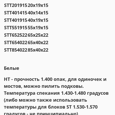
STT201915
20x19x15
STT401415
40x14x15
STT401915
40x19x15
STT551915
55x19x15
STT652522
65x25x22
STT654022
65x40x22
STT854022
85x40x22
Белые
НТ - прочность 1.400 опак, для одиночек и
мостов, можно пилить подковы.
Температура спекания 1.430-1.480 градусов
(либо можно также использовать
температуры для блоков ST 1.530-1.570
градусов - не принципиально)