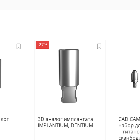
-27%
алог
3D аналог имплантата
CAD CAM
IMPLANTIUM, DENTIUM
набор д
= титан
сканбоди