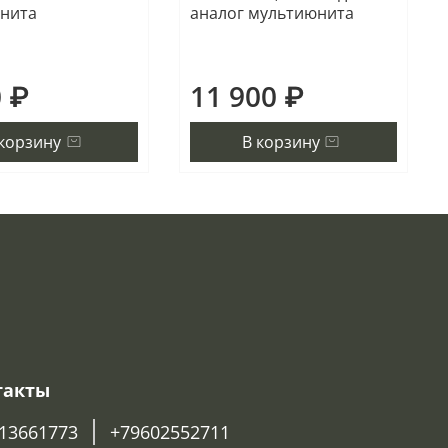
нита
аналог мультиюнита
0 ₽
11 900 ₽
 корзину
В корзину
такты
13661773
+79602552711