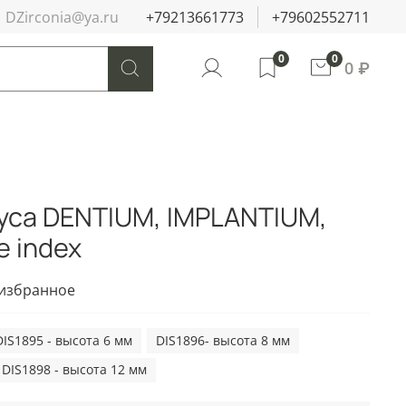
DZirconia@ya.ru
+79213661773
+79602552711
0
0
0 ₽
уса DENTIUM, IMPLANTIUM,
e index
 избранное
DIS1895 - высота 6 мм
DIS1896- высота 8 мм
DIS1898 - высота 12 мм