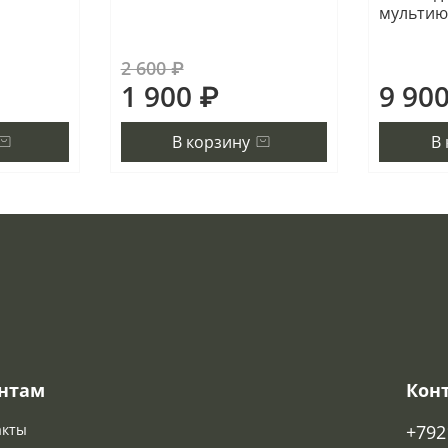
мультию
2 600 ₽
1 900 ₽
9 90
В корзину
В
нтам
Кон
акты
+792