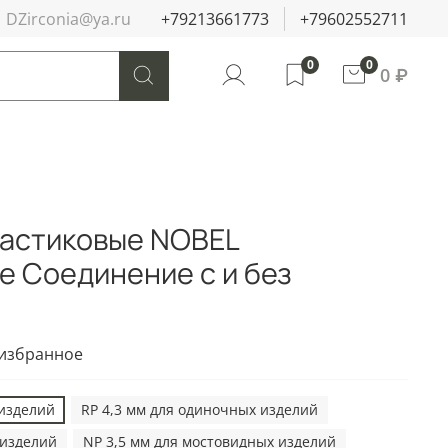
DZirconia@ya.ru
+79213661773
+79602552711
0
0
0 ₽
астиковые NOBEL
е Соединение с и без
 избранное
 изделий
RP 4,3 мм для одиночных изделий
 изделий
NP 3,5 мм для мостовидных изделий