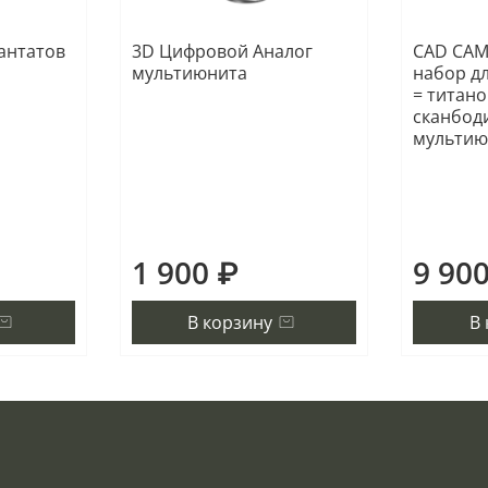
антатов
3D Цифровой Аналог
CAD CAM
мультиюнита
набор д
= титан
сканбоди
мультию
1 900 ₽
9 90
В корзину
В