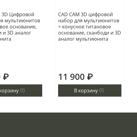
 3D Цифровой
CAD CAM 3D цифровой
ля мультиюнитов
набор для мультиюнитов
овое основание,
= конусное титановое
 и 3D аналог
основание, сканбоди и 3D
нита
аналог мультиюнита
0 ₽
11 900 ₽
 корзину
В корзину