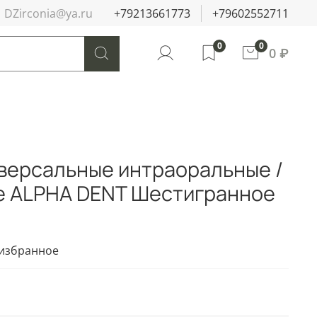
DZirconia@ya.ru
+79213661773
+79602552711
0
0
0 ₽
версальные интраоральные /
е ALPHA DENT Шестигранное
 избранное