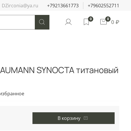
DZirconia@ya.ru
+79213661773
+79602552711
0
0
0 ₽
RAUMANN SYNOCTA титановый
 избранное
В корзину