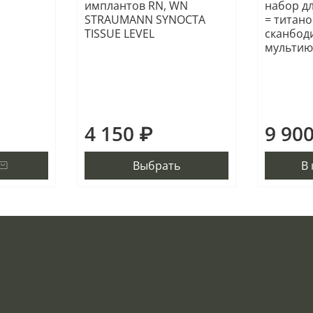
имплантов RN, WN
набор д
STRAUMANN SYNOCTA
= титан
TISSUE LEVEL
сканбоди
мультию
4 150 ₽
9 90
Выбрать
В