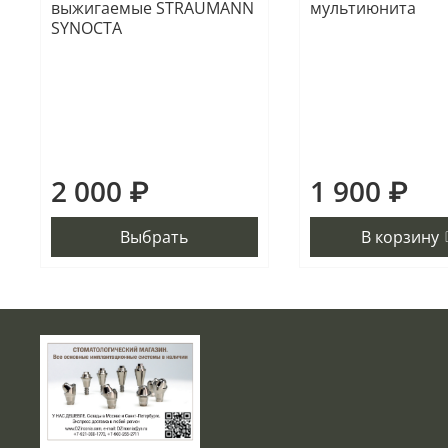
выжигаемые STRAUMANN
мультиюнита
SYNOCTA
2 000 ₽
1 900 ₽
Выбрать
В корзину