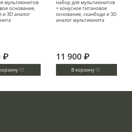
ля мультиюнитов
набор для мультиюнитов
овое основание,
= конусное титановое
 и 3D аналог
основание, сканбоди и 3D
нита
аналог мультиюнита
0 ₽
11 900 ₽
 корзину
В корзину